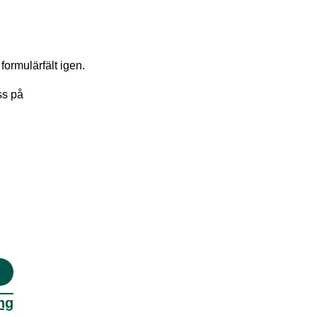
formulärfält igen.
ss på
ing