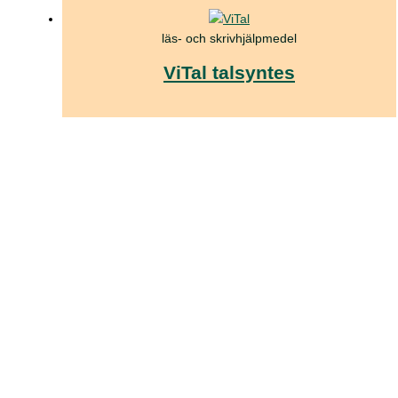
läs- och skrivhjälpmedel
ViTal talsyntes