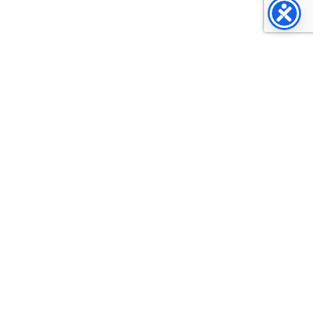
Anmäl dig till kundbrev
Vi tipsar om tekniska hjälpmedel eller låter människor
beskriva hur en insats hjälpt dem.